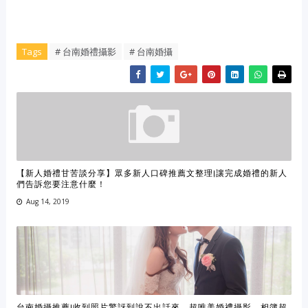
Tags
# 台南婚禮攝影
# 台南婚攝
【新人婚禮甘苦談分享】眾多新人口碑推薦文整理|讓完成婚禮的新人
們告訴您要注意什麼！
Aug 14, 2019
台南婚攝推薦|收到照片驚訝到說不出話來，超唯美婚禮攝影、相簿超