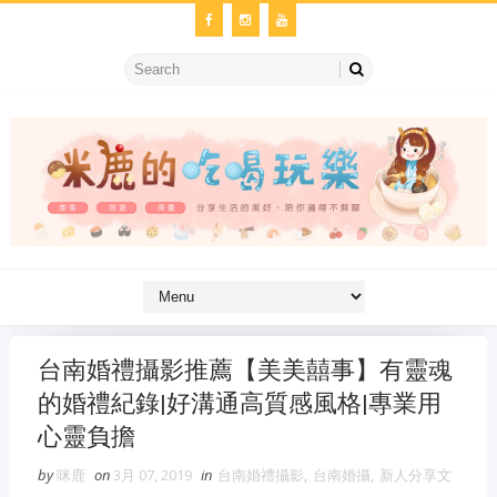
台南婚禮攝影推薦【美美囍事】有靈魂
的婚禮紀錄|好溝通高質感風格|專業用
心靈負擔
by
咪鹿
on
3月 07, 2019
in
台南婚禮攝影
,
台南婚攝
,
新人分享文